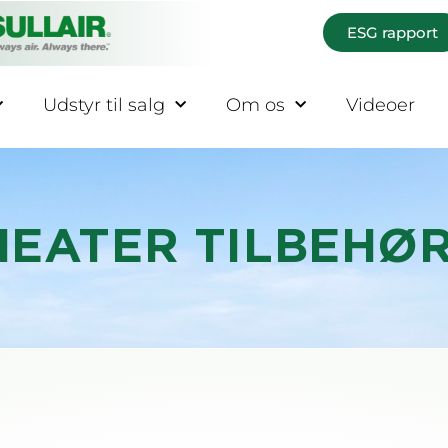
ESG rapport
Udstyr til salg
Om os
Videoer
-HEATER TILBEHØ