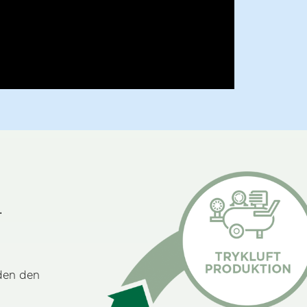
.
nden den