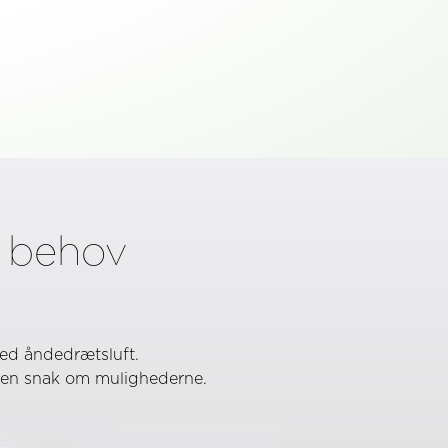
t behov
med åndedrætsluft.
or en snak om mulighederne.