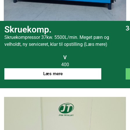
Skruekomp.
3
Skruekompressor 37kw. 5500L/min. Meget pæn og
velholdt, ny serviceret, klar til opstilling (Læs mere)
V
400
Læs mere