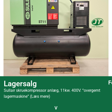
Lagersalg
F
Sullair skruekompressor anlæg, 11kw. 400V. “overgemt
lagermaskine” (Læs mere)
V