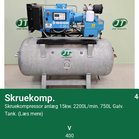
Skruekomp.
4
Skruekompressor anlæg 15kw. 2200L/min. 750L Galv.
Tank. (Læs mere)
V
400