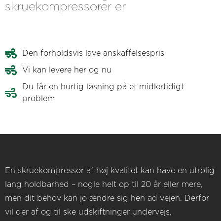
skruekompressorer er
Den forholdsvis lave anskaffelsespris
Vi kan levere her og nu
Du får en hurtig løsning på et midlertidigt
problem
En skruekompressor af høj kvalitet kan have en utrolig
lang holdbarhed – nogle helt op til 20 år eller mere,
men dit behov kan jo ændre sig hen ad vejen. Derfor
vil der af og til ske udskiftninger undervejs,