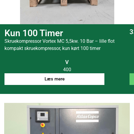
Kun 100 Timer
3
Skruekompressor Vortex MC 5,5kw. 10 Bar – lille flot
kompakt skruekompressor, kun kørt 100 timer
V
400
Læs mere