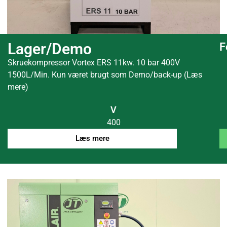
Lager/Demo
F
Skruekompressor Vortex ERS 11kw. 10 bar 400V
1500L/Min. Kun været brugt som Demo/back-up (Læs
mere)
V
400
Læs mere