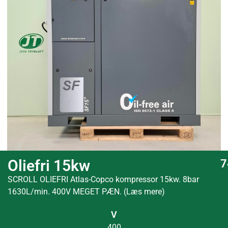
Oliefri 15kw
7
SCROLL OLIEFRI Atlas-Copco kompressor 15kw. 8bar
1630L/min. 400V MEGET PÆN. (Læs mere)
V
400