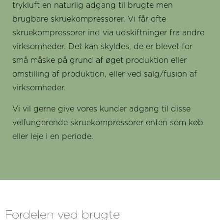
trykluft en naturlig adgang til brugte men
brugbare skruekompressorer. Vi får ofte
skruekompressorer ind via udskiftninger fra andre
virksomheder. Det kan skyldes, de er blevet for
små måske på grund af øget produktion eller
omstilling af produktion, eller ved salg/fusion af
virksomheder.
Vi vil gerne give vores kunder adgang til disse
velfungerende skruekompressorer enten som køb
eller leje i en periode.
Fordelen ved brugte