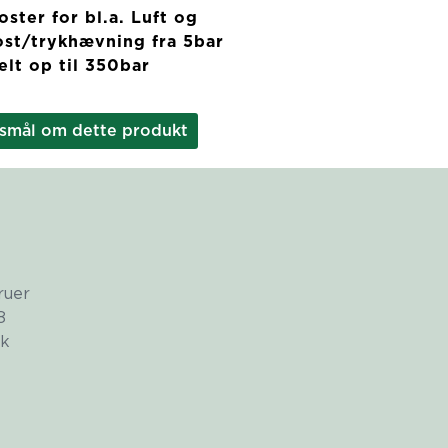
ster for bl.a. Luft og
ost/trykhævning fra 5bar
elt op til 350bar
gsmål om dette produkt
ruer
8
dk