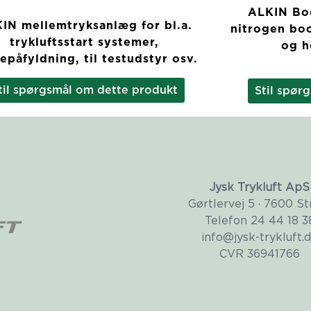
ALKIN Boo
IN mellemtryksanlæg for bl.a.
nitrogen bo
trykluftsstart systemer,
og h
kepåfyldning, til testudstyr osv.
til spørgsmål om dette produkt
Stil spør
Jysk Trykluft ApS
Gørtlervej 5 · 7600 St
Telefon
24 44 18 3
info@jysk-trykluft.
CVR 36941766