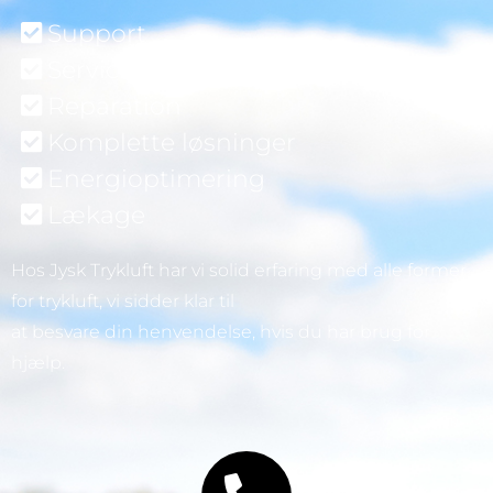
Support
Service
Reparation
Komplette løsninger
Energioptimering
Lækage
Hos Jysk Trykluft har vi solid erfaring med alle former
for trykluft, vi sidder klar til
at besvare din henvendelse, hvis du har brug for
hjælp.