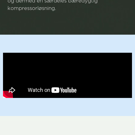
og dermed en særdeles bæredygtig
kompressorløsning.