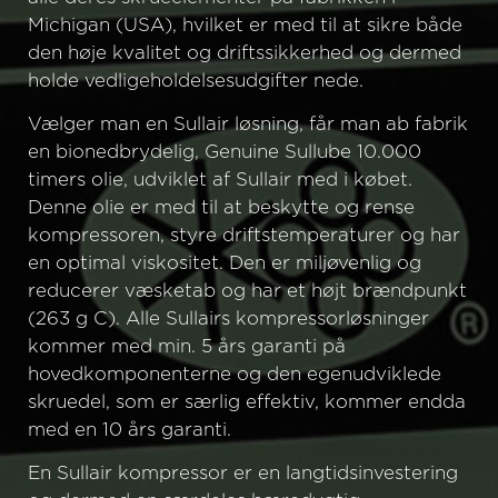
Michigan (USA), hvilket er med til at sikre
både
den høje kvalitet og driftssikkerhed og dermed
holde vedligeholdelsesudgifter nede.
Vælger man en Sullair løsning, får man ab fabrik
en bionedbrydelig, Genuine Sullube 10.000
timers olie, udviklet af Sullair med i købet.
Denne olie er med til at beskytte og rense
kompressoren, styre driftstemperaturer og har
en optimal viskositet. Den er miljøvenlig og
reducerer væsketab og har et højt brændpunkt
(263 g C). Alle Sullairs kompressorløsninger
kommer med min. 5 års garanti på
hovedkomponenterne og den egenudviklede
skruedel, som er særlig effektiv, kommer endda
med en 10 års garanti.
En Sullair kompressor er en langtidsinvestering